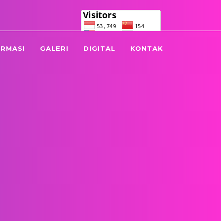
.co.id
021 4891725
ORMASI
GALERI
DIGITAL
KONTAK