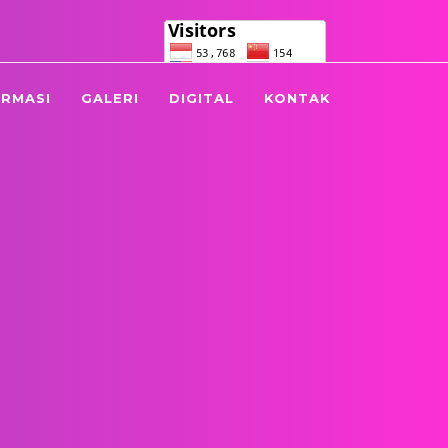
.co.id
021 4891725
ORMASI
GALERI
DIGITAL
KONTAK